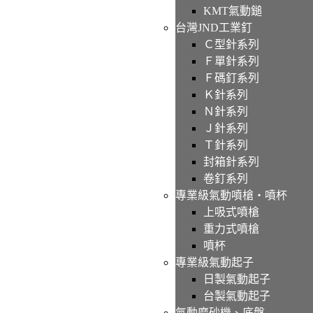
KMT氣動鎚
台灣JND工業釘
Ｃ型針系列
Ｆ單針系列
Ｆ碼釘系列
Ｋ針系列
Ｎ針系列
Ｊ針系列
Ｔ針系列
封箱針系列
卷釘系列
專業級氣動噴槍・噴杯
上吸式噴槍
重力式噴槍
噴杯
專業級氣動起子
日製氣動起子
台製氣動起子
氣動磨砂機、底盤