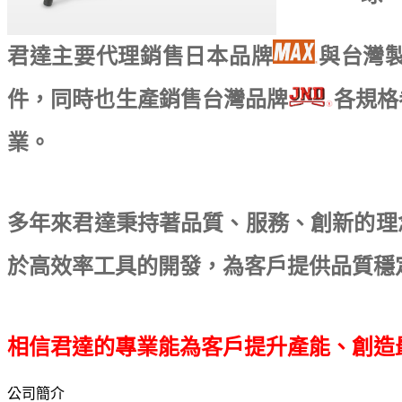
君達主要代理銷售日本品牌
與台灣
件，同時也生產銷售台灣品牌
各規格
業。
多年來君達秉持著品質、服務、創新的理
於高效率工具的開發，為客戶提供品質穩
相信君達的專業能為客戶提升產能、創造
公司簡介