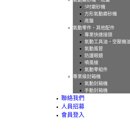
5吋磨砂機
方形氣動磨砂機
底盤
氣動零件、其他配件
專業快速接頭
氣動工具油・空壓機
氣動風管
防護眼鏡
噴風槍
氣動零組件
專業級封箱機
氣動封箱機
手動封箱機
聯絡我們
人員招募
會員登入