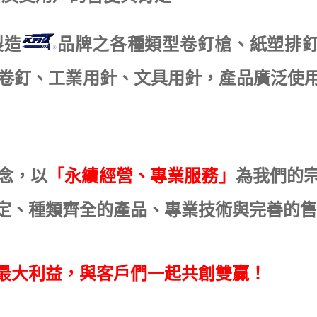
製造
品牌之各種類型卷釘槍、紙塑排釘
卷釘、工業用針、文具用針，產品廣泛使
念，以
「永續經營、專業服務」
為我們的
定、種類齊全的產品、專業技術與完善的售
最大利益，與客戶們一起共創雙贏！