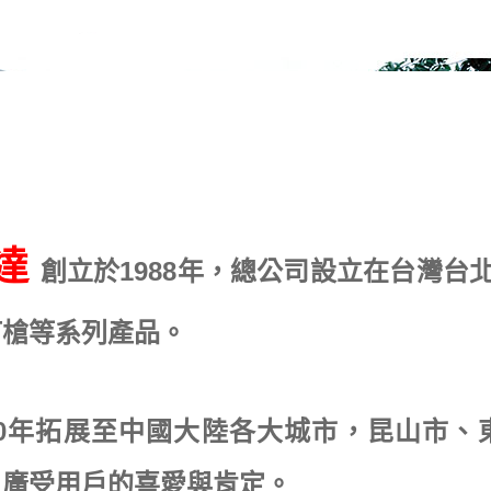
達
創立於1988年，總公司設立在台灣
釘槍等系列產品。
000年拓展至中國大陸各大城市，昆山市
，廣受用戶的喜愛與肯定。