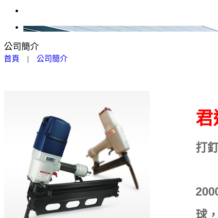
公司簡介
首頁
|
公司簡介
君
打
2
球