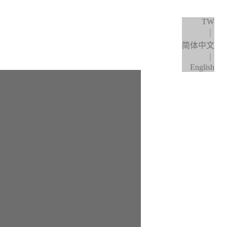
TW
｜
简体中文
｜
English