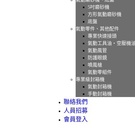
5吋磨砂機
方形氣動磨砂機
底盤
氣動零件、其他配件
專業快速接頭
氣動工具油・空壓機
氣動風管
防護眼鏡
噴風槍
氣動零組件
專業級封箱機
氣動封箱機
手動封箱機
聯絡我們
人員招募
會員登入