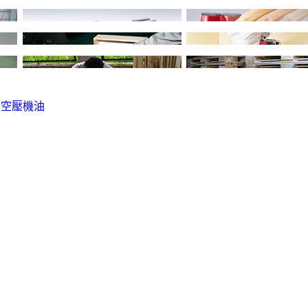
・空壓機油